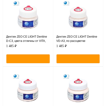
Дентин ZEO CE LIGHT Dentine
Дентин ZEO CE LIGHT Dentine
D-C3, цвета отличны от VITA,
VD-A3, по рассцветке
порошок, 20 г.
соответствующий VITA,
1 485 ₽
1 485 ₽
порошок, 20 г.