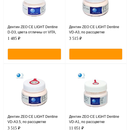
Дентин ZEO CE LIGHT Dentine
Дентин ZEO CE LIGHT Dentine
D-D3, цвета отличны от VITA,
VD-A3, по рассцветке
порошок, 20г.
соответствующий VITA,
1 485 ₽
3 515 ₽
порошок, 50 г.
Дентин ZEO CE LIGHT Dentine
Дентин ZEO CE LIGHT Dentine
VD-A3.5, по рассцветке
VD-A1, по рассцветке
соответствующий VITA,
соответствующий VITA,
3 515 ₽
11 051 ₽