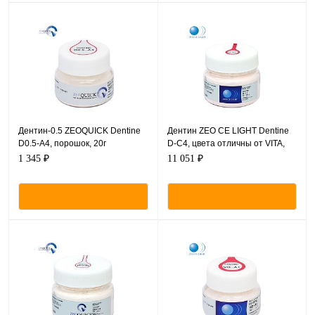
Дентин-0.5 ZEOQUICK Dentine
Дентин ZEO CE LIGHT Dentine
D0.5-A4, порошок, 20г
D-C4, цвета отличны от VITA,
порошок, 200 г.
1 345 ₽
11 051 ₽