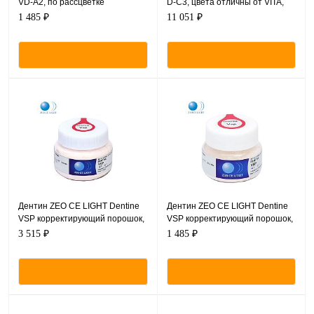
VD-A2, по рассцветке
D-C3, цвета отличны от VITA,
соответствующий VITA,
порошок, 200 г.
1 485 ₽
11 051 ₽
порошок, 20 г.
Дентин ZEO CE LIGHT Dentine
Дентин ZEO CE LIGHT Dentine
VSP корректирующий порошок,
VSP корректирующий порошок,
50 г.
20 г.
3 515 ₽
1 485 ₽