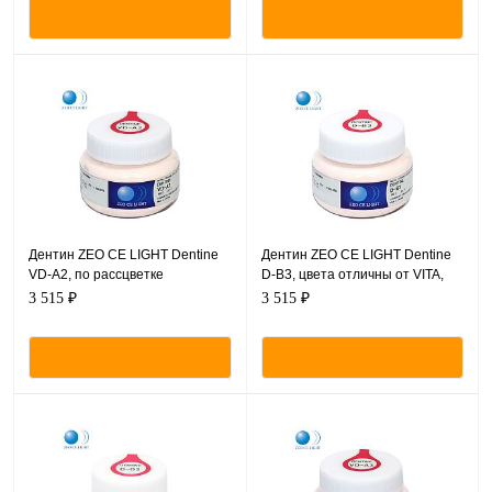
Дентин ZEO CE LIGHT Dentine
Дентин ZEO CE LIGHT Dentine
VD-A2, по рассцветке
D-B3, цвета отличны от VITA,
соответствующий VITA,
порошок, 50 г.
3 515 ₽
3 515 ₽
порошок, 50 г.