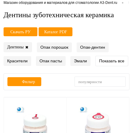
•
Магазин оборудования и материалов для стоматологии A3-Dent.ru
Ка
Дентины зуботехническая керамика
Скачать РУ
Каталог PDF
Опак порошок
Опак-дентин
Дентины
✖
Красители
Опак пасты
Эмали
Показать все
популярности
Фильтр