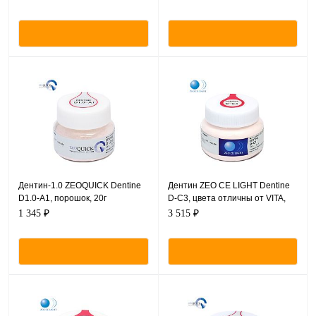
порошок, 50 г.
порошок, 200 г.
Дентин-1.0 ZEOQUICK Dentine
Дентин ZEO CE LIGHT Dentine
D1.0-A1, порошок, 20г
D-C3, цвета отличны от VITA,
порошок, 50 г.
1 345 ₽
3 515 ₽