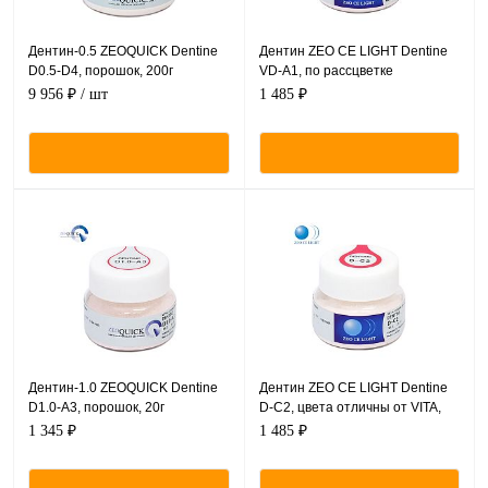
Дентин-0.5 ZEOQUICK Dentine
Дентин ZEO CE LIGHT Dentine
D0.5-D4, порошок, 200г
VD-A1, по рассцветке
соответствующий VITA,
9 956 ₽
/ шт
1 485 ₽
порошок, 20 г.
Дентин-1.0 ZEOQUICK Dentine
Дентин ZEO CE LIGHT Dentine
D1.0-A3, порошок, 20г
D-C2, цвета отличны от VITA,
порошок, 20 г.
1 345 ₽
1 485 ₽