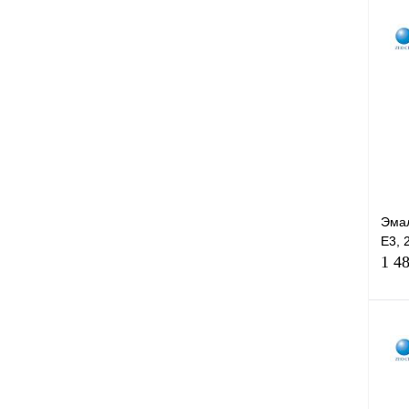
Эма
E3, 2
1 4