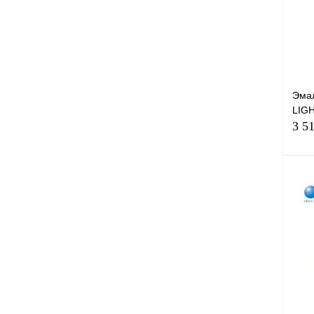
Эма
LIGH
3 5