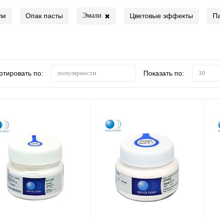
ли
Опак пасты
Цветовые эффекты
П
Эмали
✖
ртировать по:
Показать по:
популярности
30