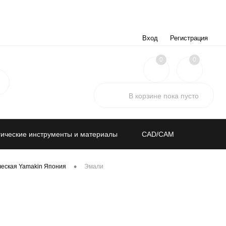
Вход
Регистрация
0
0
В корзине
пока
пусто
ические инструменты и материалы
CAD/CAM
•
ческая Yamakin Япония
Эмали