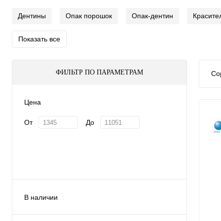
Дентины
Опак порошок
Опак-дентин
Красите
Показать все
ФИЛЬТР ПО ПАРАМЕТРАМ
Со
Цена
От
До
В наличии
Да
(36)