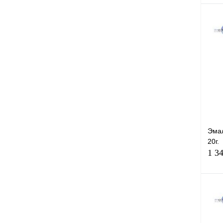
Эма
20г.
1 3