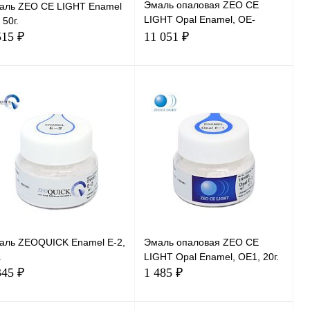
Эмаль опаловая ZEO CE
аль ZEO CE LIGHT Enamel
LIGHT Opal Enamel, OE-
 50г.
Amber, 200г.
515 ₽
11 051 ₽
В корзину
В корзину
аль ZEOQUICK Enamel E-2,
Эмаль опаловая ZEO CE
.
LIGHT Opal Enamel, OE1, 20г.
345 ₽
1 485 ₽