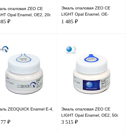
Эмаль опаловая ZEO CE
аль опаловая ZEO CE
LIGHT Opal Enamel, OE-
HT Opal Enamel, OE2, 20г.
Amber, 20г.
485 ₽
1 485 ₽
В корзину
В корзину
аль ZEOQUICK Enamel E-4,
Эмаль опаловая ZEO CE
.
LIGHT Opal Enamel, OE2, 50г.
177 ₽
3 515 ₽