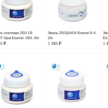
ль опаловая ZEO CE
Эмаль ZEOQUICK Enamel E-4,
Эм
T Opal Enamel, OE3, 50г.
20г.
E4,
15 ₽
1 345 ₽
1 
В корзину
В корзину