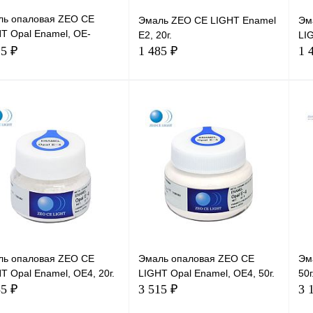
ль опаловая ZEO CE
Эмаль ZEO CE LIGHT Enamel
Эм
T Opal Enamel, OE-
E2, 20г.
LIG
r, 50г.
15 ₽
1 485 ₽
1 
В корзину
В корзину
ль опаловая ZEO CE
Эмаль опаловая ZEO CE
Эм
T Opal Enamel, OE4, 20г.
LIGHT Opal Enamel, OE4, 50г.
50г
85 ₽
3 515 ₽
3 