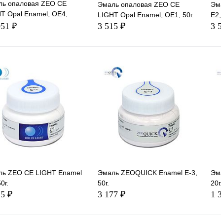
ль опаловая ZEO CE
Эмаль опаловая ZEO CE
Эм
T Opal Enamel, OE4,
LIGHT Opal Enamel, OE1, 50г.
E2,
051 ₽
3 515 ₽
3 
В корзину
В корзину
ль ZEO CE LIGHT Enamel
Эмаль ZEOQUICK Enamel E-3,
Эм
0г.
50г.
20г
15 ₽
3 177 ₽
1 