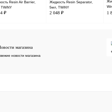
Жид
ость Resin Air Barrier,
Жидкость Resin Separator,
Wi
, TWiNY
5мл, TWiNY
пр
44 ₽
2 048 ₽
1 
фл
В корзину
В корзину
овости магазина
вежие новости магазина