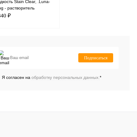
кость Stain Clear, .Luna-
ng - растворитель
озрачный, для красителей,
840 ₽
акон 6 мл
В корзину
Подписаться
Я согласен на
обработку персональных данных.
*