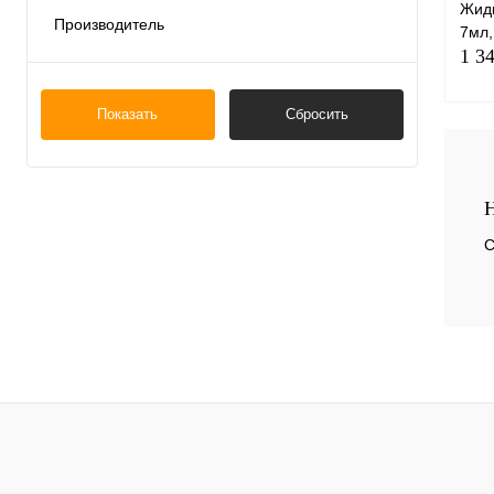
Жидк
Производитель
7мл
YAMAKIN, Япония
(3)
1 3
Показать
Сбросить
Н
С