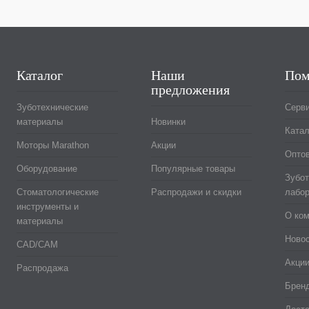
Каталог
Наши
Пом
предложения
Зуботехнические
Серв
материалы
Новинки
Катал
Моторы Marathon
Акции
Оптов
Оборудование
Популярные товары
Зубот
Стоматологические
Распродажи и скидки
лабор
инструменты и
О ко
материалы
Ново
CAD/CAM
Акци
Распродажа
Брен