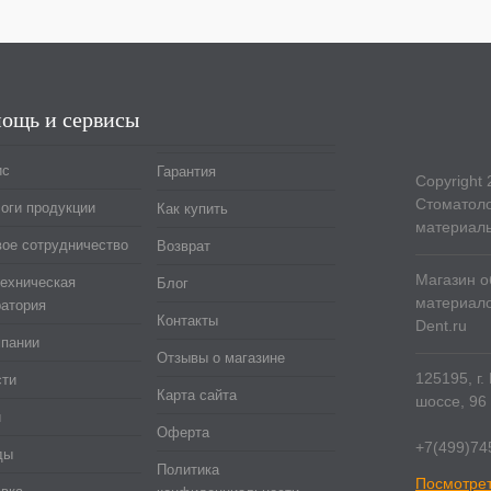
ощь и сервисы
ис
Гарантия
Copyright 
Стоматоло
оги продукции
Как купить
материал
ое сотрудничество
Возврат
Магазин о
ехническая
Блог
материало
атория
Контакты
Dent.ru
мпании
Отзывы о магазине
125195, г
сти
Карта сайта
шоссе, 96 
и
Оферта
+7(499)74
ды
Политика
Посмотрет