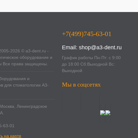
+7(499)745-63-01
Email:
shop@a3-dent.ru
2005-2026 © a3-dent.ru -
гическое оборудование и
График работы Пн-Пт: с 9:00
ы Все права защищены.
до 18:00 Сб:Выходной Вс:
Выходной
борудования и
Мы в соцсетях
в для стоматологии A3-
. Москва, Ленинградское
А.
5-63-01
ь на карте