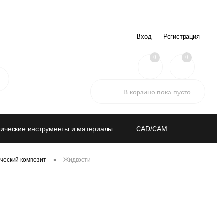
Вход
Регистрация
0
0
В корзине
пока
пусто
ические инструменты и материалы
CAD/CAM
•
ческий композит
Жидкости