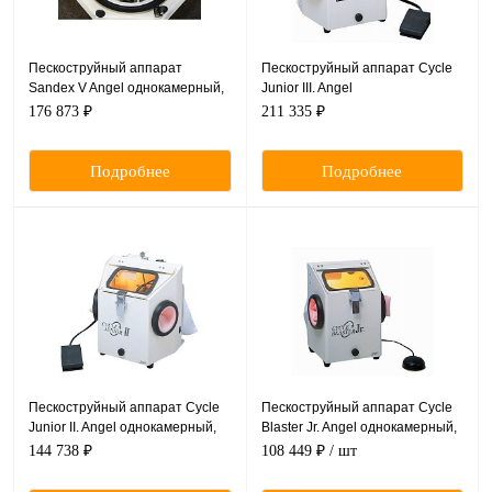
Пескоструйный аппарат
Пескоструйный аппарат Cycle
Sandex V Angel однокамерный,
Junior III. Angel
220 Вольт, Daiei Dental Япония
однокамерный,2-каран. 220
176 873 ₽
211 335 ₽
Вольт, Daiei Dental (Япония)
Подробнее
Подробнее
Пескоструйный аппарат Cycle
Пескоструйный аппарат Cycle
Junior II. Angel однокамерный,
Blaster Jr. Angel однокамерный,
220 Вольт, Daiei Dental
220 Вольт, Daiei Dental
144 738 ₽
108 449 ₽
/ шт
(Япония)
(Япония)