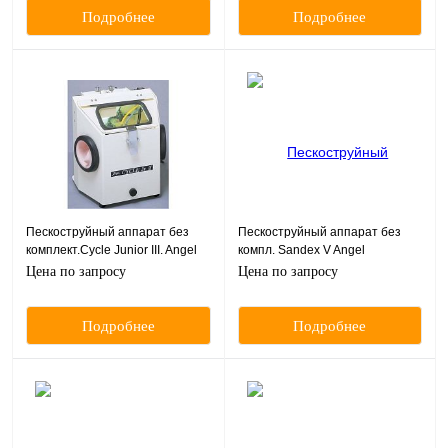
Подробнее
Подробнее
Пескоструйный аппарат без
Пескоструйный аппарат без
комплект.Cycle Junior III. Angel
компл. Sandex V Angel
однокамерный,2-каран. 220 В,
однокамерный, 220 Вольт, Daiei
Цена по запросу
Цена по запросу
Daiei Dental
Dental Япония
Подробнее
Подробнее