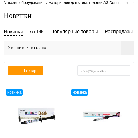
•
Магазин оборудования и материалов для стоматологии A3-Dent.ru
Но
Новинки
Новинки
Акции
Популярные товары
Распродажи и
Уточните категорию:
популярности
Фильтр
новинка
новинка