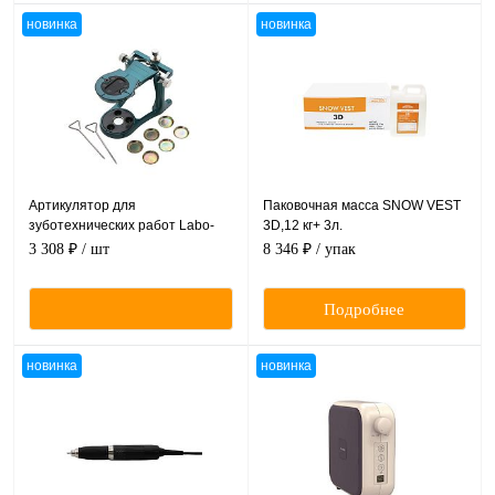
новинка
новинка
Артикулятор для
Паковочная масса SNOW VEST
зуботехнических работ Labo-
3D,12 кг+ 3л.
Mate 80
3 308 ₽
/ шт
8 346 ₽
/ упак
Подробнее
новинка
новинка