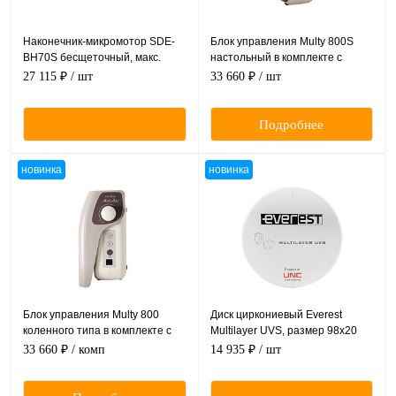
Наконечник-микромотор SDE-
Блок управления Multy 800S
BH70S бесщеточный, макс.
настольный в комплекте с
скорость 50 000 об./мин., макс.
педалью плавной регулировки
27 115 ₽
/ шт
33 660 ₽
/ шт
7,6Нсм
скорости.
Подробнее
новинка
новинка
Блок управления Multy 800
Диск циркониевый Everest
коленного типа в комплекте с
Multilayer UVS, размер 98х20
педалью плавной регулировки
мм, цвет A3.5, многослойный,
33 660 ₽
/ комп
14 935 ₽
/ шт
скорости.
для ускоренной синтеризации
за 40 минут