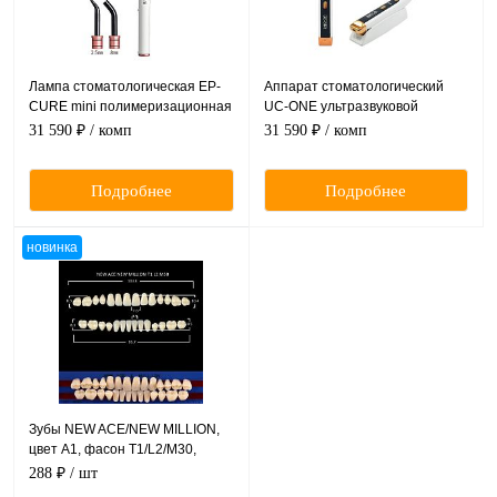
Лампа стоматологическая EP-
Аппарат стоматологический
CURE mini полимеризационная
UC-ONE ультразвуковой
ультрафиолетовая ручная
эндодонтический для промывки
31 590 ₽
/ комп
31 590 ₽
/ комп
портативная, белая
корневых каналов
Подробнее
Подробнее
новинка
Зубы NEW ACE/NEW MILLION,
цвет A1, фасон T1/L2/M30,
полный гарнитур, 28шт.
288 ₽
/ шт