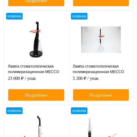
Подробнее
новинка
новинка
Лампа стоматологическая
Лампа стоматологическая
полимеризационная MECCO
полимеризационная MECCO
Dolphin ручная беспроводная,
Q5 ручная беспроводная.
23 000 ₽
/ упак
5 200 ₽
/ упак
черная. MECCO (Китай)
MECCO (Китай)
Подробнее
Подробнее
новинка
новинка