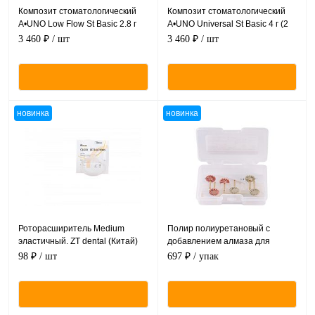
Композит стоматологический
Композит стоматологический
A•UNO Low Flow St Basic 2.8 г
A•UNO Universal St Basic 4 г (2
1.5 мл YAMAKIN
мл) YAMAKIN
3 460 ₽
/ шт
3 460 ₽
/ шт
новинка
новинка
Роторасширитель Medium
Полир полиуретановый с
эластичный. ZT dental (Китай)
добавлением алмаза для
обработки композитных
98 ₽
/ шт
697 ₽
/ упак
материалов. ZT Dental