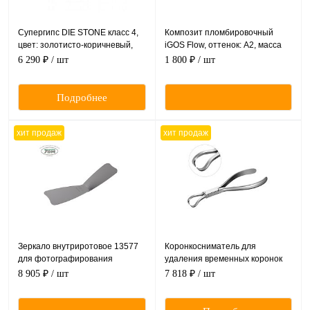
Супергипс DIE STONE класс 4,
Композит пломбировочный
цвет: золотисто-коричневый,
iGOS Flow, оттенок: A2, масса
18кг.
2,6г (1,5мл)
6 290 ₽
/ шт
1 800 ₽
/ шт
Подробнее
хит продаж
хит продаж
Зеркало внутриротовое 13577
Коронкосниматель для
для фотографирования
удаления временных коронок
расширенной окклюзионной
8 905 ₽
/ шт
7 818 ₽
/ шт
поверхности в ротовой полости