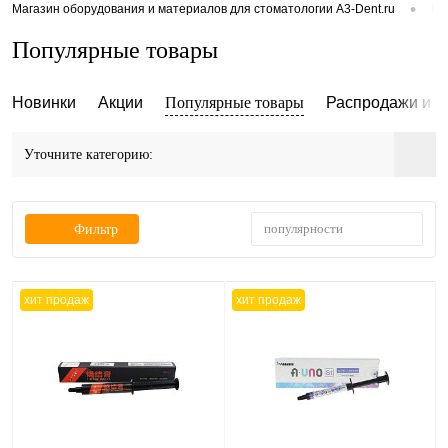
•
Магазин оборудования и материалов для стоматологии A3-Dent.ru
По
Популярные товары
Новинки
Акции
Популярные товары
Распродажи и с
Уточните категорию:
популярности
Фильтр
хит продаж
хит продаж