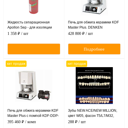
Жидкость сепарационная
Печь для обжига керамики KDF
Apollon Sep - для изоляции
Master Plus. DENKEN
пластмассы от гипса, 500 мл.
KDF(Япония)
1 358 ₽
/ шт
428 800 ₽
/ шт
Подробнее
хит продаж
хит продаж
Печь для обжига керамики KDF
Зубы NEW ACE/NEW MILLION,
Master Plus c помпой KDF-DDP-
цвет W05, фасон T5/L7/M32,
40 DENKEN KDF(Япония)
полный гарнитур, 28шт.
395 460 ₽
/ комп
288 ₽
/ шт