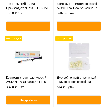
Трегер жидкий, 12 мл.
Композит стоматологический
Производитель: YUTE DENTAL
A•UNO Low Flow St Basic 2.8 г
(Китай)
1.5 мл YAMAKIN
1 200 ₽
/ шт
3 460 ₽
/ шт
хит продаж
хит продаж
Композит стоматологический
Диск войлочный с пропиткой
A•UNO Flow St Basic 2.8 г (1.5
полировочной пастой для
мл) YAMAKIN
обработки акрила и
3 460 ₽
/ шт
814 ₽
/ упак
пластмассы, d 8 мм, 1+50
Подробнее