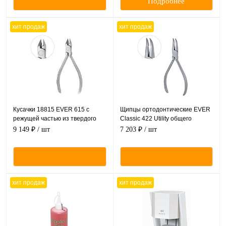
Подробнее
хит продаж
хит продаж
Кусачки 18815 EVER 615 с
Щипцы ортодонтические EVER
режущей частью из твердого
Classic 422 Utility общего
сплава для работы с
применения YDM
9 149 ₽
/ шт
7 203 ₽
/ шт
лигатурной проволокой
хит продаж
хит продаж