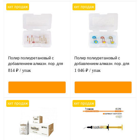
хит продаж
хит продаж
Полир полиуретановый с
Полир полиуретановый с
добавлением алмазн. пор. для
добавлением алмазн. пор. для
обработки диоксида циркония и
обработки диоксида циркония и
814 ₽
/ упак
1 046 ₽
/ упак
керамики, 8 шт./уп
керамики, 6 шт./уп
хит продаж
хит продаж