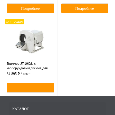
Подробнее
Подробнее
хит продаж
Триммер JT-19C/k, с
карборундовым диском, для
мокрой обработки гипсовых
34 895 ₽
/ комп
моделей.
КАТАЛОГ