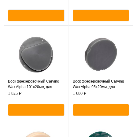
Воск фрезеровочный Carving
Воск фрезеровочный Carving
Wax Alpha 101х20мм, для
Wax Alpha 95х20мм, для
Amann Girrbach CAM/CAM
Zirkonzahn CAM/CAM
1 825 ₽
1 680 ₽