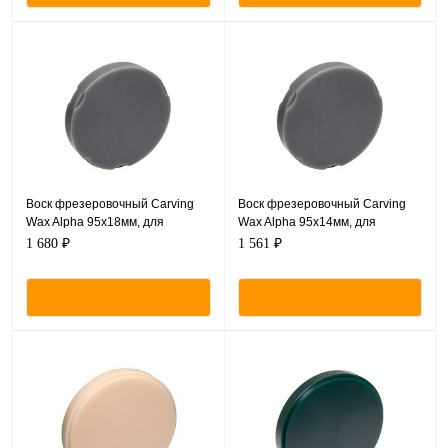
Воск фрезеровочный Carving
Воск фрезеровочный Carving
Wax Alpha 95х18мм, для
Wax Alpha 95х14мм, для
Zirkonzahn CAM/CAM
Zirkonzahn CAM/CAM
1 680 ₽
1 561 ₽