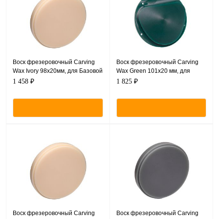
Воск фрезеровочный Carving
Воск фрезеровочный Carving
Wax Ivory 98х20мм, для Базовой
Wax Green 101х20 мм, для
системы - CAM/CAM
Amann Girrbach CAM/CAM
1 458 ₽
1 825 ₽
Воск фрезеровочный Carving
Воск фрезеровочный Carving