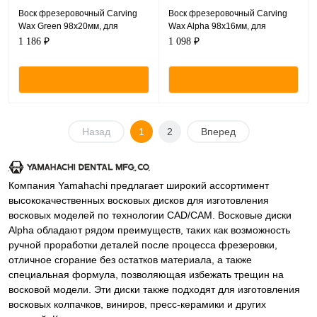
Воск фрезеровочный Carving
Воск фрезеровочный Carving
Wax Green 98х20мм, для
Wax Alpha 98х16мм, для
Базовой системы - CAM/CAM
Базовой системы - CAM/CAM
1 186 ₽
1 098 ₽
Назад
1
2
Вперед
Компания Yamahachi предлагает широкий ассортимент
высококачественных восковых дисков для изготовления
восковых моделей по технологии CAD/CAМ. Восковые диски
Alpha обладают рядом преимуществ, таких как возможность
ручной проработки деталей после процесса фрезеровки,
отличное сгорание без остатков материала, а также
специальная формула, позволяющая избежать трещин на
восковой модели. Эти диски также подходят для изготовления
восковых колпачков, виниров, пресс-керамики и других