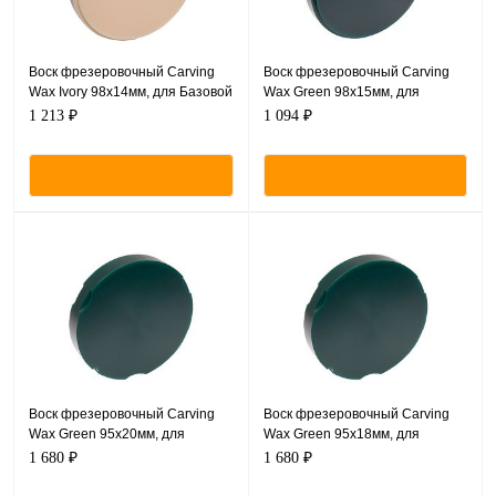
Воск фрезеровочный Carving
Воск фрезеровочный Carving
Wax Ivory 98х14мм, для Базовой
Wax Green 98х15мм, для
системы - CAM/CAM
Базовой системы - CAM/CAM
1 213 ₽
1 094 ₽
Воск фрезеровочный Carving
Воск фрезеровочный Carving
Wax Green 95х20мм, для
Wax Green 95х18мм, для
Zirkonzahn CAM/CAM
Zirkonzahn CAM/CAM
1 680 ₽
1 680 ₽