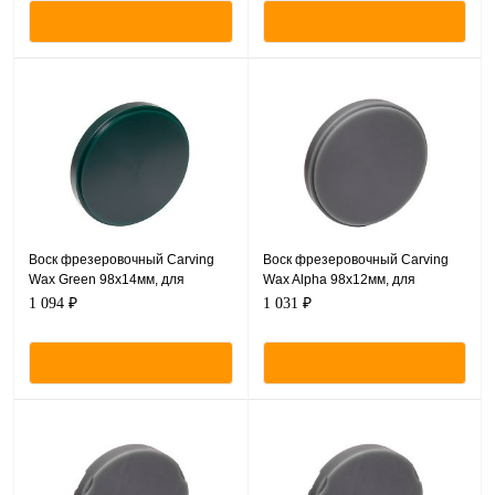
Воск фрезеровочный Carving
Воск фрезеровочный Carving
Wax Green 98х14мм, для
Wax Alpha 98х12мм, для
Базовой системы - CAM/CAM
Базовой системы - CAM/CAM
1 094 ₽
1 031 ₽