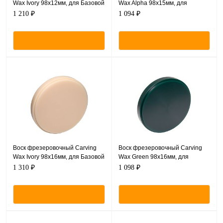
Wax Ivory 98х12мм, для Базовой
Wax Alpha 98х15мм, для
системы - CAM/CAM
Базовой системы - CAM/CAM
1 210 ₽
1 094 ₽
Воск фрезеровочный Carving
Воск фрезеровочный Carving
Wax Ivory 98х16мм, для Базовой
Wax Green 98х16мм, для
системы - CAM/CAM
Базовой системы - CAM/CAM
1 310 ₽
1 098 ₽