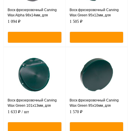
Воск фрезеровочный Carving
Воск фрезеровочный Carving
Wax Alpha 98х14мм, для
Wax Green 95х12мм, для
Базовой системы - CAM/CAM
Zirkonzahn CAM/CAM
1 094 ₽
1 505 ₽
Воск фрезеровочный Carving
Воск фрезеровочный Carving
Wax Green 101х13мм, для
Wax Green 95х16мм, для
Amann Girrbach CAM/CAM
Zirkonzahn CAM/CAM
1 633 ₽
/ шт
1 570 ₽