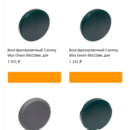
Воск фрезеровочный Carving
Воск фрезеровочный Carving
Wax Green 98х10мм, для
Wax Green 98х22мм, для
Базовой системы - CAM/CAM
Базовой системы - CAM/CAM
1 031 ₽
1 241 ₽