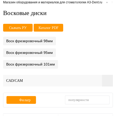
•
Магазин оборудования и материалов для стоматологии A3-Dent.ru
Ка
Восковые диски
Скачать РУ
Каталог PDF
Воск фрезеровочный 98мм
Воск фрезеровочный 95мм
Воск фрезеровочный 101мм
CAD/CAM
популярности
Фильтр