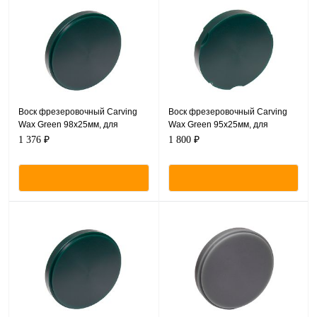
Воск фрезеровочный Carving
Воск фрезеровочный Carving
Wax Green 98х25мм, для
Wax Green 95х25мм, для
Базовой системы - CAM/CAM
Zirkonzahn CAM/CAM
1 376 ₽
1 800 ₽