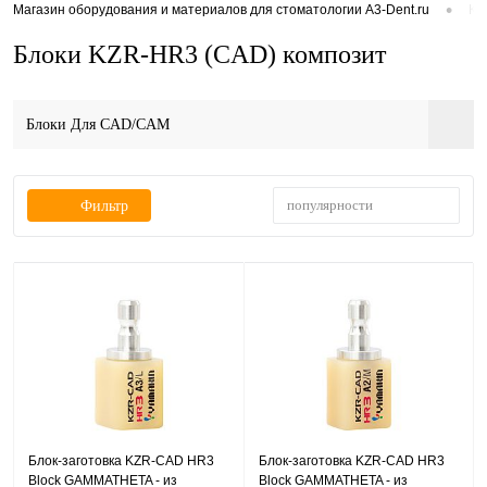
•
Магазин оборудования и материалов для стоматологии A3-Dent.ru
Ка
Блоки KZR-HR3 (CAD) композит
Блоки Для CAD/CAM
популярности
Фильтр
Блок-заготовка KZR-CAD HR3
Блок-заготовка KZR-CAD HR3
Block GAMMATHETA - из
Block GAMMATHETA - из