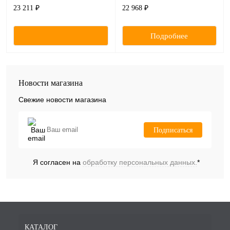
цирконокерамонапол.
цирконокерамонапол.
23 211 ₽
22 968 ₽
композита, раз-р L, цв. A3, 5шт
композита, раз-р M, цв. A2, 5шт
Подробнее
Новости магазина
Свежие новости магазина
Подписаться
Я согласен на
обработку персональных данных.
*
КАТАЛОГ