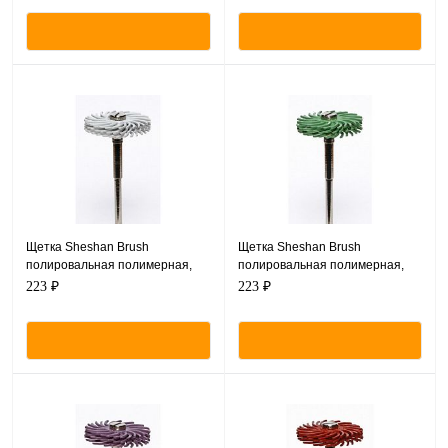
Щетка Sheshan Brush
Щетка Sheshan Brush
полировальная полимерная,
полировальная полимерная,
набор 3 диска CX2214-20
набор 3 диска CX2213-20
223 ₽
223 ₽
(белые) + дискодержатель
(салатовые) + дискодержатель
M02S (1шт).
M02S (1шт).