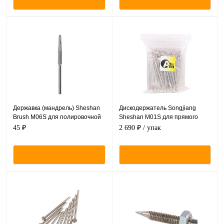
Державка (мандрель) Sheshan
Дискодержатель Songjiang
Brush M06S для полировочной
Sheshan M01S для прямого
бумаги, 1шт.
наконечника, 100 шт.
45 ₽
2 690 ₽
/ упак