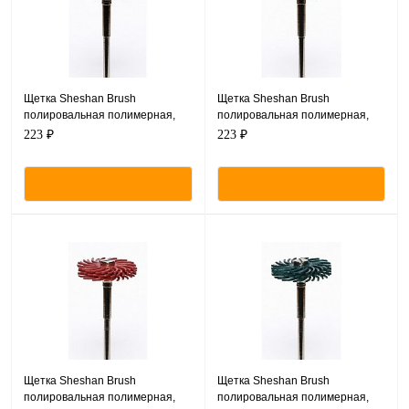
Щетка Sheshan Brush
Щетка Sheshan Brush
полировальная полимерная,
полировальная полимерная,
набор 3 диска CX2212-20
набор 3 диска CX2210-20
223 ₽
223 ₽
(фиолетовые) +
(красные) + дискодержатель
дискодержатель M02S (1шт).
M02S (1шт).
Щетка Sheshan Brush
Щетка Sheshan Brush
полировальная полимерная,
полировальная полимерная,