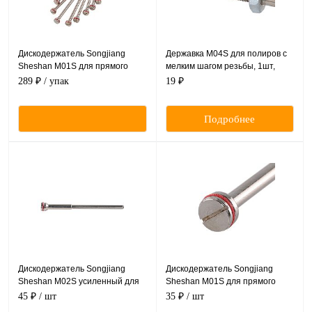
Дискодержатель Songjiang
Державка M04S для полиров с
Sheshan M01S для прямого
мелким шагом резьбы, 1шт,
наконечника, 10 шт.
Songjiang Sheshan (Китай)
289 ₽
/ упак
19 ₽
Подробнее
Дискодержатель Songjiang
Дискодержатель Songjiang
Sheshan M02S усиленный для
Sheshan M01S для прямого
прямого наконечника, 1шт.
наконечника, 1 шт.
45 ₽
/ шт
35 ₽
/ шт