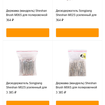
Державка (мандрель) Sheshan
Дискодержатель Songjiang
Brush M06S для полировочной
Sheshan M02S усиленный для
бумаги, 10шт.
прямого наконечника, 10шт.
364 ₽
364 ₽
Дискодержатель Songjiang
Державка (мандрель) Sheshan
Sheshan M02S усиленный для
Brush M06S для полировочной
прямого наконечника, 100шт.
бумаги, 100шт.
3 385 ₽
3 385 ₽