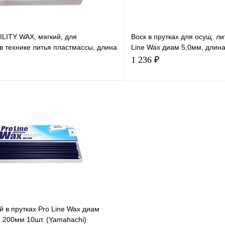
ILITY WAX, мягкий, для
Воск в прутках для осущ. л
в технике литья пластмассы, длина
Line Wax диам 5,0мм, длин
 YAMAHACHI
YAMAHACHI
1 236 ₽
В корзину
В корзи
й в прутках Pro Line Wax диам
 200мм 10шт. (Yamahachi)