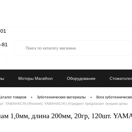
-01
-81
лы
Моторы Marathon
Оборудование
Стоматолог
•
•
Каталог товаров
Зуботехнические материалы
Воск зуботехнически
120шт. YAMAHACHI (Япония), YAMAHACHI | Атридент предлагает лучшие цены
 диам 1,0мм, длина 200мм, 20гр, 120шт. 