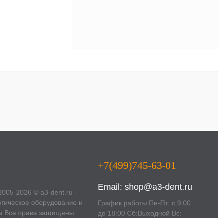
+7(499)745-63-01
Email:
shop@a3-dent.ru
2005-2026 © a3-dent.ru -
гическое оборудование и
График работы Пн-Пт: с 9:00
ы Все права защищены.
до 18:00 Сб:Выходной Вс: