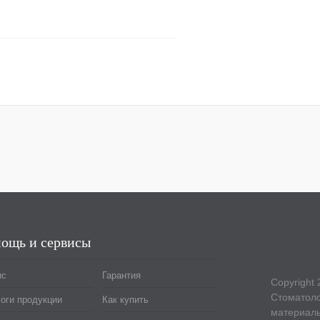
В корзину
ощь и сервисы
ис
Гарантия
Copyright 
Стоматоло
оги продукции
Как купить
материал