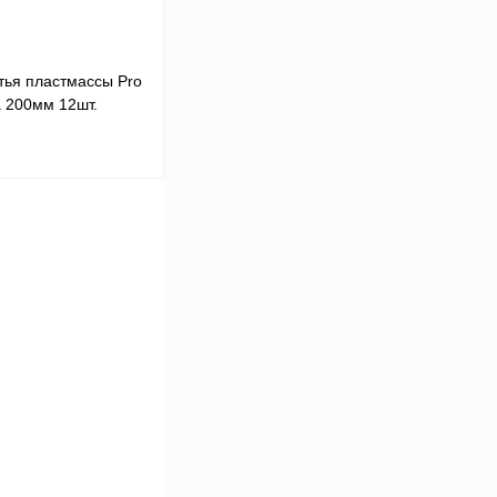
итья пластмассы Pro
а 200мм 12шт.
ну