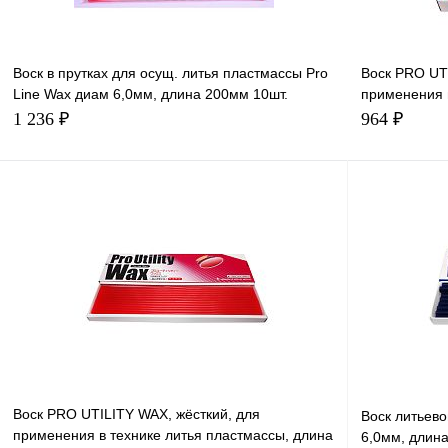
Воск в прутках для осущ. литья пластмассы Pro
Воск PRO UT
Line Wax диам 6,0мм, длина 200мм 10шт.
применения 
YAMAHACHI
140мм,125г.
1 236 ₽
964 ₽
В корзину
Воск PRO UTILITY WAX, жёсткий, для
Воск литьево
применения в технике литья пластмассы, длина
6,0мм, длина