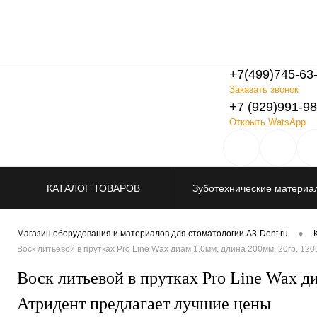
+7(499)745-63
Заказать звонок
+7 (929)991-98
Открыть WatsApp
КАТАЛОГ ТОВАРОВ
Зуботехнические материа
Распродажа
•
Магазин оборудования и материалов для стоматологии A3-Dent.ru
Воск литьевой в прутках Pro Line Wax диам 1,0мм, длина 200мм, 20гр, 
Воск литьевой в прутках Pro Line Wax
Атридент предлагает лучшие цены