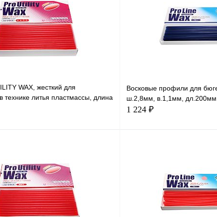
ILITY WAX, жесткий для
Восковые профили для бюге
в технике литья пластмассы, длина
ш.2,8мм, в.1,1мм, дл.200мм
 YAMAHACHI
1 224 ₽
В корзину
В корзи