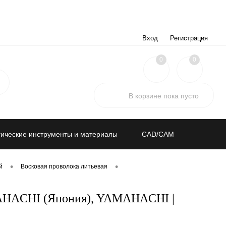
Вход
Регистрация
0
0
В корзине
пока
пусто
ические инструменты и материалы
CAD/CAM
•
•
й
Восковая проволока литьевая
YAMAHACHI (Япония), YAMAHACHI |