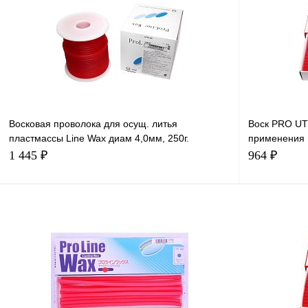
Восковая проволока для осущ. литья
Воск PRO UT
пластмассы Line Wax диам 4,0мм, 250г.
применения 
YAMAHACHI (Япония)
140мм,125г.
1 445 ₽
964 ₽
В корзину