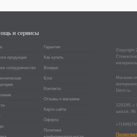
ощь и сервисы
ис
Гарантия
Copyright 
Стоматоло
оги продукции
Как купить
материал
ое сотрудничество
Возврат
Магазин о
ехническая
Блог
материало
атория
Контакты
Dent.ru
мпании
Отзывы о магазине
125195, г
сти
Карта сайта
шоссе, 96 
и
Оферта
+7(499)74
ды
Политика
Посмотрет
вка
конфиденциальности