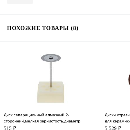
ПОХОЖИЕ ТОВАРЫ (8)
Диск сепарационный алмазный 2-
Диски отре
сторонний,мелкая зернистость,диаметр
для керамики 
рабочей части 22 мм, 1 шт
25x0,6мм, 10
515 ₽
5 529 ₽