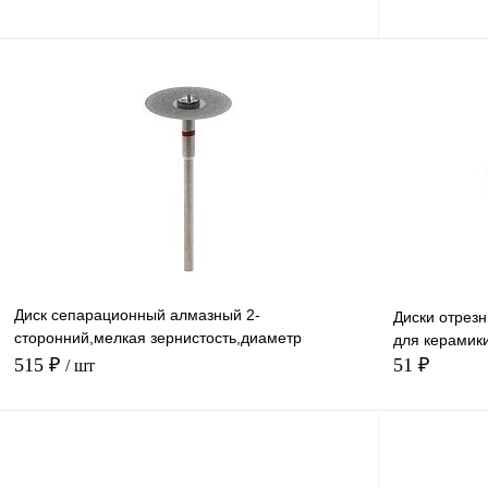
В корзину
Диск сепарационный алмазный 2-
Диски отрез
сторонний,мелкая зернистость,диаметр
для керамики
рабочей части 19 мм,1 шт
515 ₽
51 ₽
/ шт
В корзину