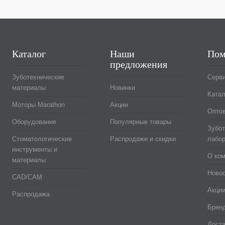
Каталог
Наши
Пом
предложения
Зуботехнические
Серв
материалы
Новинки
Катал
Моторы Marathon
Акции
Оптов
Оборудование
Популярные товары
Зубот
Стоматологические
Распродажи и скидки
лабор
инструменты и
О ко
материалы
Ново
CAD/CAM
Акци
Распродажа
Брен
Доста