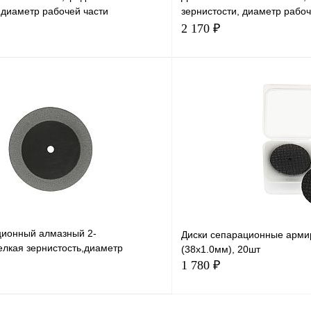
 диаметр рабочей части
зернистости, диаметр рабоч
а 0,3мм,1шт
22мм,толщина 0,3мм,1шт
2 170 ₽
В корзину
В корзи
ционный алмазный 2-
Диски сепарационные арм
елкая зернистость,диаметр
(38х1.0мм), 20шт
и 22 мм,без дискодержателя ,1 шт
1 780 ₽