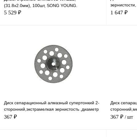
зернистости,
(31.8х2.0мм), 100шт, SONG YOUNG.
19мм,толщин
5 529 ₽
1 647 ₽
В корзину
Диск сепарационный алмазный супертонкий 2-
Диск сепара
сторонний,экстрамелкая зернистость ,диаметр
сторонний,м
рабочей части 19мм,без дискодержателя,1 шт.
рабочей част
367 ₽
367 ₽
/ шт