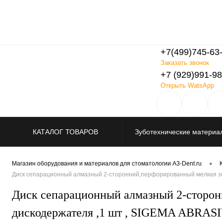
+7(499)745-63
Заказать звонок
+7 (929)991-98
Открыть WatsApp
КАТАЛОГ ТОВАРОВ
Зуботехнические материа
Распродажа
•
Магазин оборудования и материалов для стоматологии A3-Dent.ru
Диск сепарационный алмазный 2-сторонний,перфорированный мелкая зер
Диск сепарационный алмазный 2-сторонн
дискодержателя ,1 шт , SIGEMA ABRASI