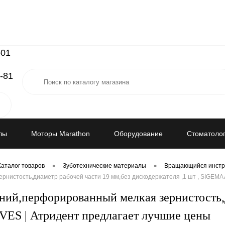
-01
-81
лы
Моторы Marathon
Оборудование
Стоматолог
•
•
Каталог товаров
Зуботехнические материалы
Вращающийся инстр
нистость,диаметр рабочей части 19 мм,без дискодержателя ,1 шт , SIGEMA
ий,перфорированный мелкая зернистость,д
VES | Атридент предлагает лучшие цены