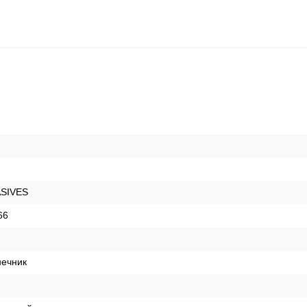
SIVES
66
нечник