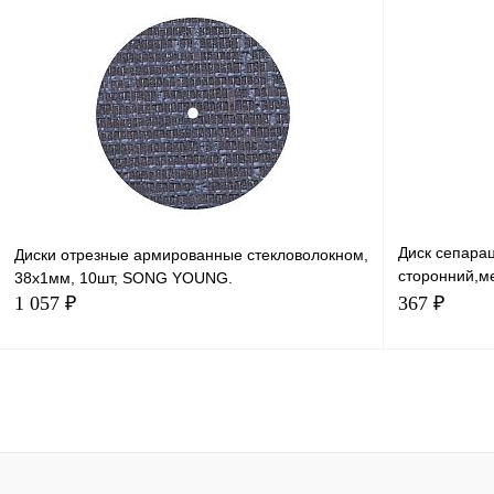
В корзину
Диск сепара
Диски отрезные армированные стекловолокном,
сторонний,м
38х1мм, 10шт, SONG YOUNG.
рабочей част
1 057 ₽
367 ₽
В корзину