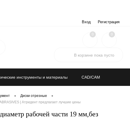
Вход
Регистрация
0
0
В корзине
пока
пусто
ические инструменты и материалы
CAD/CAM
•
•
умент
Диски отрезные
 ABRASIVES | Атридент предлагает лучшие цены
иаметр рабочей части 19 мм,без