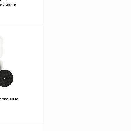
ей части
ну
ированные