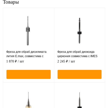
Товары
Фреза для обраб дисиликата
Фреза для обраб диоксида
лития E.max, совместима с
циркония совместима с IMES
Amann Girrbach, размер:
ICORE, размеры: 2,5х3,0мм,
1 870 ₽
/ шт
2 245 ₽
/ шт
1,0х3.0мм, цилиндр с округлым
сверло с округлым концом,
концом, покрытие DC.
алмазное покрытие DC.