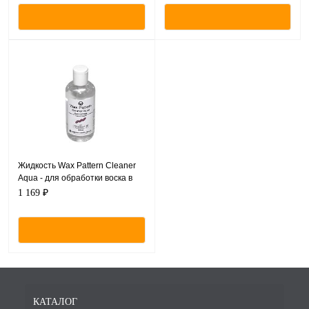
Жидкость Wax Pattern Cleaner
Aqua - для обработки воска в
технике коронок и мостов,
1 169 ₽
Прозрачная, 250 мл.
КАТАЛОГ