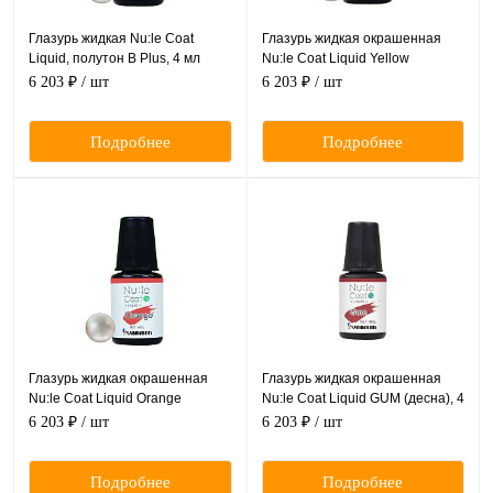
Глазурь жидкая Nu:le Coat
Глазурь жидкая окрашенная
Liquid, полутон B Plus, 4 мл
Nu:le Coat Liquid Yellow
(желтый), 4 мл
6 203 ₽
/ шт
6 203 ₽
/ шт
Подробнее
Подробнее
Глазурь жидкая окрашенная
Глазурь жидкая окрашенная
Nu:le Coat Liquid Orange
Nu:le Coat Liquid GUM (десна), 4
(оранжевый), 4 мл
мл
6 203 ₽
/ шт
6 203 ₽
/ шт
Подробнее
Подробнее