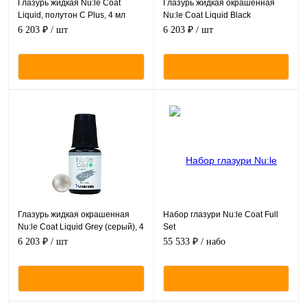
Глазурь жидкая Nu:le Coat
Глазурь жидкая окрашенная
Liquid, полутон C Plus, 4 мл
Nu:le Coat Liquid Black
(черный),4 мл
6 203 ₽
/ шт
6 203 ₽
/ шт
Глазурь жидкая окрашенная
Набор глазури Nu:le Coat Full
Nu:le Coat Liquid Grey (серый), 4
Set
мл
6 203 ₽
/ шт
55 533 ₽
/ набо