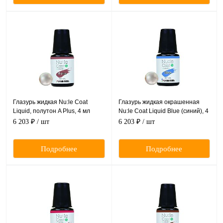
Глазурь жидкая Nu:le Coat
Глазурь жидкая окрашенная
Liquid, полутон A Plus, 4 мл
Nu:le Coat Liquid Blue (синий), 4
мл
6 203 ₽
/ шт
6 203 ₽
/ шт
Подробнее
Подробнее