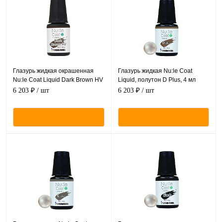
Глазурь жидкая окрашенная
Глазурь жидкая Nu:le Coat
Nu:le Coat Liquid Dark Brown HV
Liquid, полутон D Plus, 4 мл
(темно-коричневый), 4 мл
6 203 ₽
/ шт
6 203 ₽
/ шт