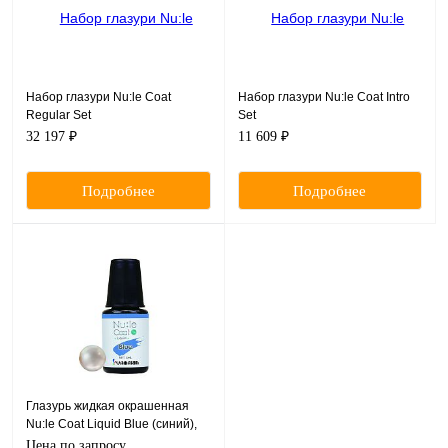
Набор глазури Nu:le Coat
Набор глазури Nu:le Coat Intro
Regular Set
Set
32 197 ₽
11 609 ₽
Подробнее
Подробнее
Глазурь жидкая окрашенная
Nu:le Coat Liquid Blue (синий),
пробник, 2 мл
Цена по запросу