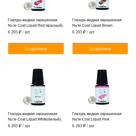
Глазурь жидкая окрашенная
Глазурь жидкая окрашенная
Nu:le Coat Liquid Red (красный),
Nu:le Coat Liquid Brown
4 мл
(коричневый), 4 мл
6 203 ₽
/ шт
6 203 ₽
/ шт
Подробнее
Подробнее
Глазурь жидкая окрашенная
Глазурь жидкая окрашенная
Nu:le Coat Liquid White(белый),
Nu:le Coat Liquid Pink
4 мл
(розовый), 4 мл
6 203 ₽
/ шт
6 203 ₽
/ шт