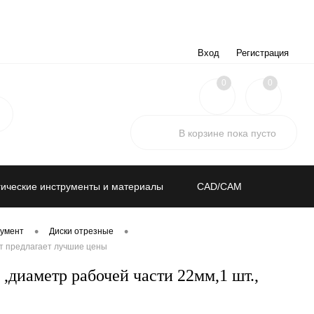
Вход
Регистрация
0
0
В корзине
пока
пусто
ические инструменты и материалы
CAD/CAM
•
•
умент
Диски отрезные
нт предлагает лучшие цены
,диаметр рабочей части 22мм,1 шт.,