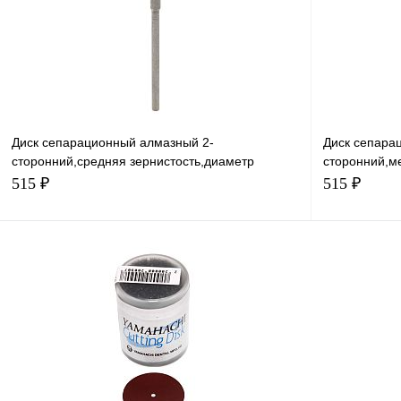
Диск сепарационный алмазный 2-
Диск сепара
сторонний,средняя зернистость,диаметр
сторонний,м
рабочей части 19 мм,1 шт
рабочей част
515 ₽
515 ₽
В корзину