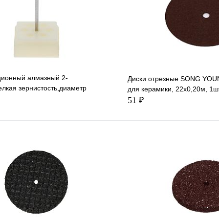
ционный алмазный 2-
Диски отрезные SONG YOUN
елкая зернистость,диаметр
для керамики, 22х0,20м, 1ш
и 22 мм, 1 шт
51 ₽
В корзину
В корзи