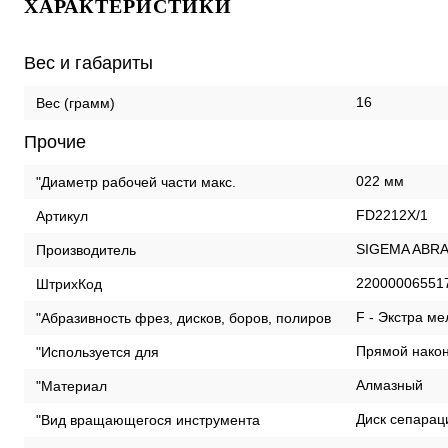
ХАРАКТЕРИСТИКИ
Вес и габариты
16
Вес (грамм)
Прочие
022 мм
"Диаметр рабочей части макс.
FD2212X/1
Артикул
SIGEMA ABRA
Производитель
22000006551
ШтрихКод
F - Экстра ме
"Абразивность фрез, дисков, боров, полиров
Прямой нако
"Используется для
Алмазный
"Материал
Диск сепара
"Вид вращающегося инструмента