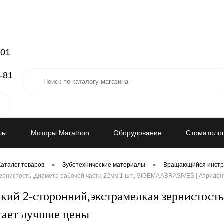
-01
-81
лы
Моторы Marathon
Оборудование
Стоматолог
•
•
Каталог товаров
Зуботехнические материалы
Вращающийся инстр
рнистость ,диаметр рабочей части 22мм,1 шт., SIGEMA ABRASIVES | Атриде
ий 2-сторонний,экстрамелкая зернистость 
ает лучшие цены