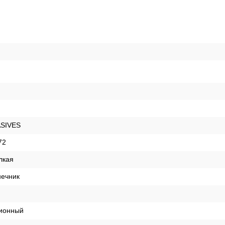
SIVES
72
лкая
нечник
ционный