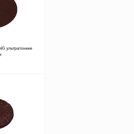
G ультратонкие
т.
ну