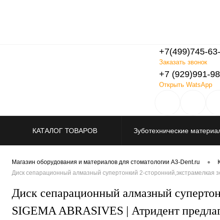
+7(499)745-63
Заказать звонок
+7 (929)991-98
Открыть WatsApp
КАТАЛОГ ТОВАРОВ
Зуботехнические материа
Распродажа
•
Магазин оборудования и материалов для стоматологии A3-Dent.ru
Диск сепарационный алмазный супертонкий 2-сторонний,экстрамелкая зе
Диск сепарационный алмазный супертонк
SIGEMA ABRASIVES | Атридент предлаг